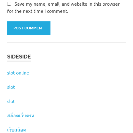
Save my name, email, and website in this browser
for the next time I comment.
SIDESIDE
slot online
slot
slot
สล็อตเว็บตรง
เว็บสล็อต