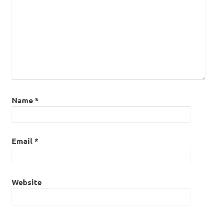
Name
*
Email
*
Website