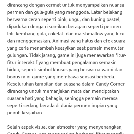
dirancang dengan cermat untuk menyampaikan nuansa
permen dan gula-gula yang menggoda. Latar belakang
berwarna cerah seperti pink, ungu, dan kuning pastel,
dipadukan dengan ikon-ikon beragam seperti permen
loli, kembang gula, cokelat, dan marshmallow yang lucu
dan menggemaskan. Animasi yang halus dan efek suara
yang ceria menambah keasyikan saat pemain memutar
gulungan. Tidak jarang, game ini juga menawarkan fitur-
fitur interaktif yang membuat pengalaman semakin
hidup, seperti simbol khusus yang berwarna-warni dan
bonus mini-game yang membawa sensasi berbeda.
Keseluruhan tampilan dan suasana dalam Candy Corner
dirancang untuk memanjakan mata dan menciptakan
suasana hati yang bahagia, sehingga pemain merasa
seperti sedang berada di dunia permen impian yang
penuh keajaiban.
Selain aspek visual dan atmosfer yang menyenangkan,
Candy Corner juga menawarkan berbagai fitur menarik