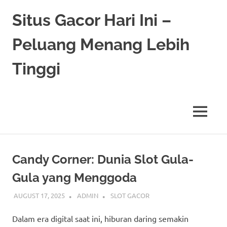
Skip
Situs Gacor Hari Ini –
to
content
Peluang Menang Lebih
Tinggi
MENU
Candy Corner: Dunia Slot Gula-
Gula yang Menggoda
AUGUST 17, 2025
ADMIN
SLOT GACOR
Dalam era digital saat ini, hiburan daring semakin