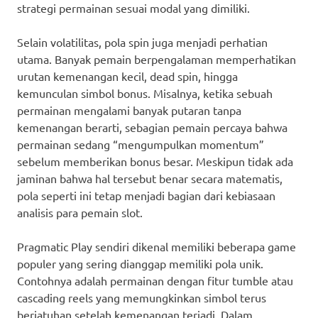
strategi permainan sesuai modal yang dimiliki.
Selain volatilitas, pola spin juga menjadi perhatian
utama. Banyak pemain berpengalaman memperhatikan
urutan kemenangan kecil, dead spin, hingga
kemunculan simbol bonus. Misalnya, ketika sebuah
permainan mengalami banyak putaran tanpa
kemenangan berarti, sebagian pemain percaya bahwa
permainan sedang “mengumpulkan momentum”
sebelum memberikan bonus besar. Meskipun tidak ada
jaminan bahwa hal tersebut benar secara matematis,
pola seperti ini tetap menjadi bagian dari kebiasaan
analisis para pemain slot.
Pragmatic Play sendiri dikenal memiliki beberapa game
populer yang sering dianggap memiliki pola unik.
Contohnya adalah permainan dengan fitur tumble atau
cascading reels yang memungkinkan simbol terus
berjatuhan setelah kemenangan terjadi. Dalam