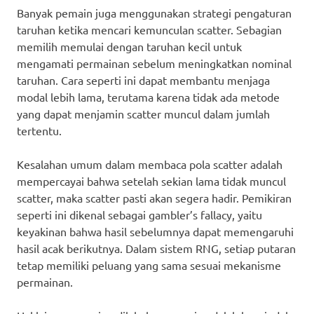
Banyak pemain juga menggunakan strategi pengaturan
taruhan ketika mencari kemunculan scatter. Sebagian
memilih memulai dengan taruhan kecil untuk
mengamati permainan sebelum meningkatkan nominal
taruhan. Cara seperti ini dapat membantu menjaga
modal lebih lama, terutama karena tidak ada metode
yang dapat menjamin scatter muncul dalam jumlah
tertentu.
Kesalahan umum dalam membaca pola scatter adalah
mempercayai bahwa setelah sekian lama tidak muncul
scatter, maka scatter pasti akan segera hadir. Pemikiran
seperti ini dikenal sebagai gambler’s fallacy, yaitu
keyakinan bahwa hasil sebelumnya dapat memengaruhi
hasil acak berikutnya. Dalam sistem RNG, setiap putaran
tetap memiliki peluang yang sama sesuai mekanisme
permainan.