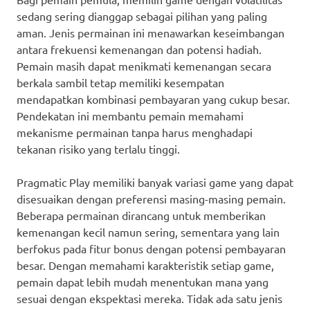
sedang sering dianggap sebagai pilihan yang paling
aman. Jenis permainan ini menawarkan keseimbangan
antara frekuensi kemenangan dan potensi hadiah.
Pemain masih dapat menikmati kemenangan secara
berkala sambil tetap memiliki kesempatan
mendapatkan kombinasi pembayaran yang cukup besar.
Pendekatan ini membantu pemain memahami
mekanisme permainan tanpa harus menghadapi
tekanan risiko yang terlalu tinggi.
Pragmatic Play memiliki banyak variasi game yang dapat
disesuaikan dengan preferensi masing-masing pemain.
Beberapa permainan dirancang untuk memberikan
kemenangan kecil namun sering, sementara yang lain
berfokus pada fitur bonus dengan potensi pembayaran
besar. Dengan memahami karakteristik setiap game,
pemain dapat lebih mudah menentukan mana yang
sesuai dengan ekspektasi mereka. Tidak ada satu jenis