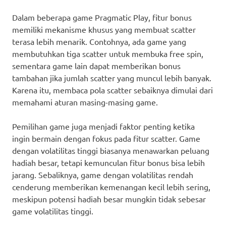
Dalam beberapa game Pragmatic Play, fitur bonus
memiliki mekanisme khusus yang membuat scatter
terasa lebih menarik. Contohnya, ada game yang
membutuhkan tiga scatter untuk membuka free spin,
sementara game lain dapat memberikan bonus
tambahan jika jumlah scatter yang muncul lebih banyak.
Karena itu, membaca pola scatter sebaiknya dimulai dari
memahami aturan masing-masing game.
Pemilihan game juga menjadi faktor penting ketika
ingin bermain dengan fokus pada fitur scatter. Game
dengan volatilitas tinggi biasanya menawarkan peluang
hadiah besar, tetapi kemunculan fitur bonus bisa lebih
jarang. Sebaliknya, game dengan volatilitas rendah
cenderung memberikan kemenangan kecil lebih sering,
meskipun potensi hadiah besar mungkin tidak sebesar
game volatilitas tinggi.