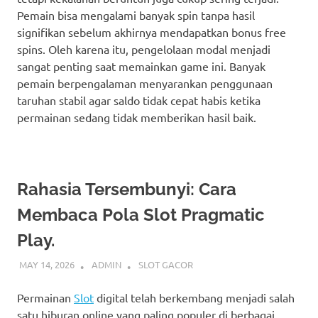
Pemain bisa mengalami banyak spin tanpa hasil
signifikan sebelum akhirnya mendapatkan bonus free
spins. Oleh karena itu, pengelolaan modal menjadi
sangat penting saat memainkan game ini. Banyak
pemain berpengalaman menyarankan penggunaan
taruhan stabil agar saldo tidak cepat habis ketika
permainan sedang tidak memberikan hasil baik.
Rahasia Tersembunyi: Cara
Membaca Pola Slot Pragmatic
Play.
MAY 14, 2026
ADMIN
SLOT GACOR
Permainan
Slot
digital telah berkembang menjadi salah
satu hiburan online yang paling populer di berbagai