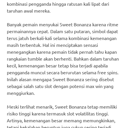
kombinasi pengganda hingga ratusan kali lipat dari
taruhan awal mereka.
Banyak pemain menyukai Sweet Bonanza karena ritme
permainannya cepat. Dalam satu putaran, simbol dapat
terus jatuh berkali-kali selama kombinasi kemenangan
masih terbentuk. Hal ini menciptakan sensasi
menegangkan karena pemain tidak pernah tahu kapan
rangkaian tumble akan berhenti. Bahkan dalam taruhan
kecil, kemenangan besar tetap bisa terjadi apabila
pengganda muncul secara berurutan selama free spins.
Inilah alasan mengapa Sweet Bonanza sering disebut
sebagai salah satu slot dengan potensi max win yang
menggiurkan.
Meski terlihat menarik, Sweet Bonanza tetap memiliki
risiko tinggi karena termasuk slot volatilitas tinggi.
Artinya, kemenangan besar memang memungkinkan,
tetapi kekalahan beruntun juga cukup sering terjadi.