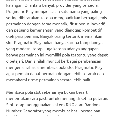
kalangan. Di antara banyak provider yang tersedia,
Pragmatic Play menjadi salah satu nama yang paling
sering dibicarakan karena menghadirkan berbagai jenis
permainan dengan tema menarik, fitur bonus inovatif,
dan peluang kemenangan yang dianggap kompetitif
oleh para pemain. Banyak orang tertarik memainkan
slot Pragmatic Play bukan hanya karena tampilannya
yang modern, tetapi juga karena adanya anggapan
bahwa permainan ini memiliki pola tertentu yang dapat
dipelajari. Dari sinilah muncul berbagai pembahasan
mengenai rahasia membaca pola slot Pragmatic Play
agar pemain dapat bermain dengan lebih terarah dan
memahami ritme permainan secara lebih baik.
Membaca pola slot sebenarnya bukan berarti
menemukan cara pasti untuk menang di setiap putaran.
Slot tetap menggunakan sistem RNG atau Random
Number Generator yang membuat hasil permainan