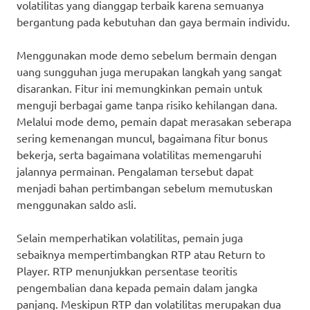
volatilitas yang dianggap terbaik karena semuanya
bergantung pada kebutuhan dan gaya bermain individu.
Menggunakan mode demo sebelum bermain dengan
uang sungguhan juga merupakan langkah yang sangat
disarankan. Fitur ini memungkinkan pemain untuk
menguji berbagai game tanpa risiko kehilangan dana.
Melalui mode demo, pemain dapat merasakan seberapa
sering kemenangan muncul, bagaimana fitur bonus
bekerja, serta bagaimana volatilitas memengaruhi
jalannya permainan. Pengalaman tersebut dapat
menjadi bahan pertimbangan sebelum memutuskan
menggunakan saldo asli.
Selain memperhatikan volatilitas, pemain juga
sebaiknya mempertimbangkan RTP atau Return to
Player. RTP menunjukkan persentase teoritis
pengembalian dana kepada pemain dalam jangka
panjang. Meskipun RTP dan volatilitas merupakan dua