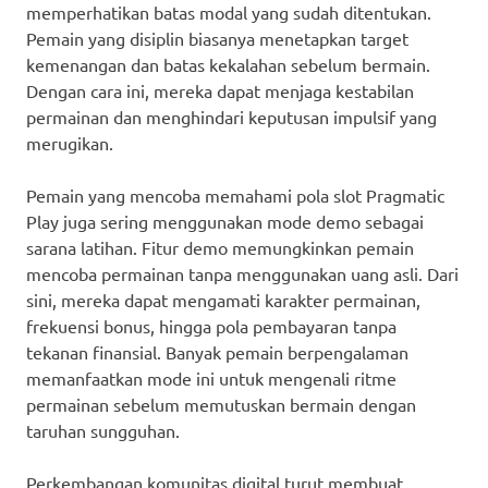
memperhatikan batas modal yang sudah ditentukan.
Pemain yang disiplin biasanya menetapkan target
kemenangan dan batas kekalahan sebelum bermain.
Dengan cara ini, mereka dapat menjaga kestabilan
permainan dan menghindari keputusan impulsif yang
merugikan.
Pemain yang mencoba memahami pola slot Pragmatic
Play juga sering menggunakan mode demo sebagai
sarana latihan. Fitur demo memungkinkan pemain
mencoba permainan tanpa menggunakan uang asli. Dari
sini, mereka dapat mengamati karakter permainan,
frekuensi bonus, hingga pola pembayaran tanpa
tekanan finansial. Banyak pemain berpengalaman
memanfaatkan mode ini untuk mengenali ritme
permainan sebelum memutuskan bermain dengan
taruhan sungguhan.
Perkembangan komunitas digital turut membuat