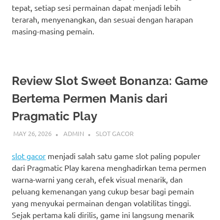
tepat, setiap sesi permainan dapat menjadi lebih
terarah, menyenangkan, dan sesuai dengan harapan
masing-masing pemain.
Review Slot Sweet Bonanza: Game
Bertema Permen Manis dari
Pragmatic Play
MAY 26, 2026
ADMIN
SLOT GACOR
slot gacor
menjadi salah satu game slot paling populer
dari Pragmatic Play karena menghadirkan tema permen
warna-warni yang cerah, efek visual menarik, dan
peluang kemenangan yang cukup besar bagi pemain
yang menyukai permainan dengan volatilitas tinggi.
Sejak pertama kali dirilis, game ini langsung menarik