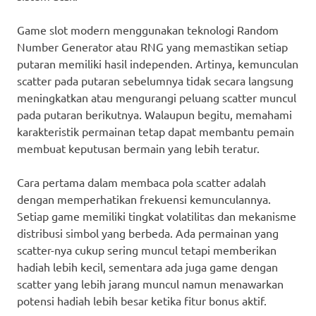
Game slot modern menggunakan teknologi Random
Number Generator atau RNG yang memastikan setiap
putaran memiliki hasil independen. Artinya, kemunculan
scatter pada putaran sebelumnya tidak secara langsung
meningkatkan atau mengurangi peluang scatter muncul
pada putaran berikutnya. Walaupun begitu, memahami
karakteristik permainan tetap dapat membantu pemain
membuat keputusan bermain yang lebih teratur.
Cara pertama dalam membaca pola scatter adalah
dengan memperhatikan frekuensi kemunculannya.
Setiap game memiliki tingkat volatilitas dan mekanisme
distribusi simbol yang berbeda. Ada permainan yang
scatter-nya cukup sering muncul tetapi memberikan
hadiah lebih kecil, sementara ada juga game dengan
scatter yang lebih jarang muncul namun menawarkan
potensi hadiah lebih besar ketika fitur bonus aktif.