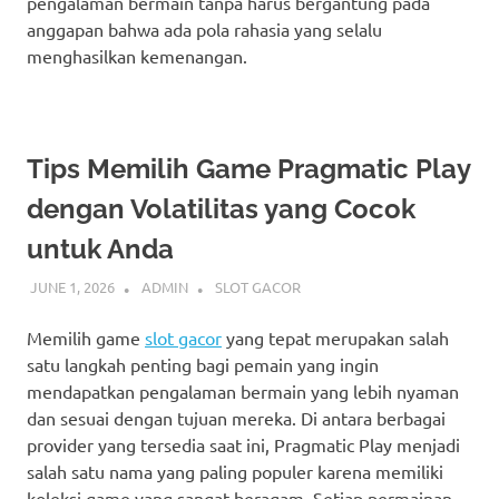
pengalaman bermain tanpa harus bergantung pada
anggapan bahwa ada pola rahasia yang selalu
menghasilkan kemenangan.
Tips Memilih Game Pragmatic Play
dengan Volatilitas yang Cocok
untuk Anda
JUNE 1, 2026
ADMIN
SLOT GACOR
Memilih game
slot gacor
yang tepat merupakan salah
satu langkah penting bagi pemain yang ingin
mendapatkan pengalaman bermain yang lebih nyaman
dan sesuai dengan tujuan mereka. Di antara berbagai
provider yang tersedia saat ini, Pragmatic Play menjadi
salah satu nama yang paling populer karena memiliki
koleksi game yang sangat beragam. Setiap permainan