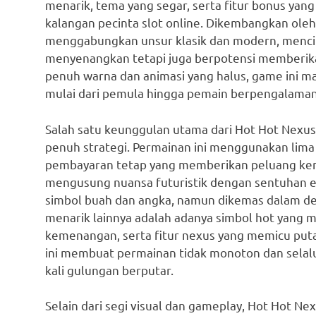
menarik, tema yang segar, serta fitur bonus yan
kalangan pecinta slot online. Dikembangkan o
menggabungkan unsur klasik dan modern, menci
menyenangkan tetapi juga berpotensi memberik
penuh warna dan animasi yang halus, game ini m
mulai dari pemula hingga pemain berpengalaman
Salah satu keunggulan utama dari Hot Hot Nex
penuh strategi. Permainan ini menggunakan lima 
pembayaran tetap yang memberikan peluang kem
mengusung nuansa futuristik dengan sentuhan ele
simbol buah dan angka, namun dikemas dalam desa
menarik lainnya adalah adanya simbol hot yang 
kemenangan, serta fitur nexus yang memicu pu
ini membuat permainan tidak monoton dan sela
kali gulungan berputar.
Selain dari segi visual dan gameplay, Hot Hot N