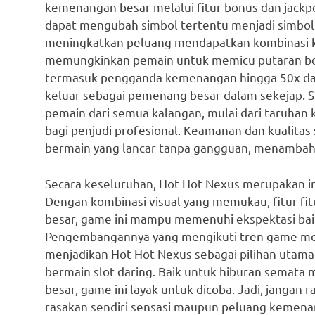
kemenangan besar melalui fitur bonus dan jackpo
dapat mengubah simbol tertentu menjadi simbol
meningkatkan peluang mendapatkan kombinasi 
memungkinkan pemain untuk memicu putaran bo
termasuk pengganda kemenangan hingga 50x dan
keluar sebagai pemenang besar dalam sekejap. 
pemain dari semua kalangan, mulai dari taruhan 
bagi penjudi profesional. Keamanan dan kualita
bermain yang lancar tanpa gangguan, menambah
Secara keseluruhan, Hot Hot Nexus merupakan inov
Dengan kombinasi visual yang memukau, fitur-fi
besar, game ini mampu memenuhi ekspektasi bai
Pengembangannya yang mengikuti tren game mo
menjadikan Hot Hot Nexus sebagai pilihan utama
bermain slot daring. Baik untuk hiburan semat
besar, game ini layak untuk dicoba. Jadi, janga
rasakan sendiri sensasi maupun peluang kemena