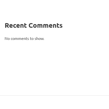
Recent Comments
No comments to show.