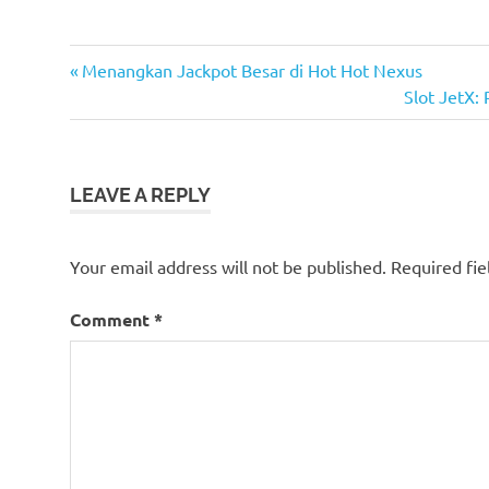
casino
Previous
Post
Menangkan Jackpot Besar di Hot Hot Nexus
judi
Post:
Next
Slot JetX:
navigation
bola
Post:
sbobet
slot
LEAVE A REPLY
slot
gacor
Your email address will not be published.
Required fi
slot
online
Comment
*