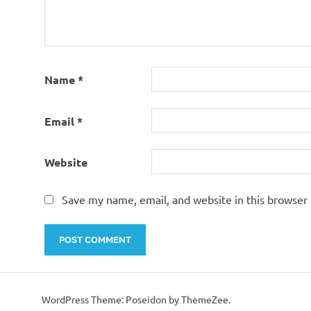
Name
*
Email
*
Website
Save my name, email, and website in this browser 
WordPress Theme: Poseidon by ThemeZee.