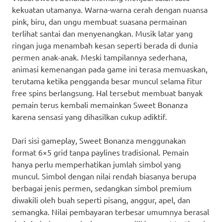
kekuatan utamanya. Warna-warna cerah dengan nuansa
pink, biru, dan ungu membuat suasana permainan
terlihat santai dan menyenangkan. Musik latar yang
ringan juga menambah kesan seperti berada di dunia
permen anak-anak. Meski tampilannya sederhana,
animasi kemenangan pada game ini terasa memuaskan,
terutama ketika pengganda besar muncul selama fitur
free spins berlangsung. Hal tersebut membuat banyak
pemain terus kembali memainkan Sweet Bonanza
karena sensasi yang dihasilkan cukup adiktif.
Dari sisi gameplay, Sweet Bonanza menggunakan
format 6×5 grid tanpa paylines tradisional. Pemain
hanya perlu memperhatikan jumlah simbol yang
muncul. Simbol dengan nilai rendah biasanya berupa
berbagai jenis permen, sedangkan simbol premium
diwakili oleh buah seperti pisang, anggur, apel, dan
semangka. Nilai pembayaran terbesar umumnya berasal