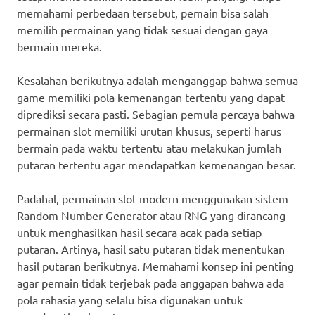
memahami perbedaan tersebut, pemain bisa salah
memilih permainan yang tidak sesuai dengan gaya
bermain mereka.
Kesalahan berikutnya adalah menganggap bahwa semua
game memiliki pola kemenangan tertentu yang dapat
diprediksi secara pasti. Sebagian pemula percaya bahwa
permainan slot memiliki urutan khusus, seperti harus
bermain pada waktu tertentu atau melakukan jumlah
putaran tertentu agar mendapatkan kemenangan besar.
Padahal, permainan slot modern menggunakan sistem
Random Number Generator atau RNG yang dirancang
untuk menghasilkan hasil secara acak pada setiap
putaran. Artinya, hasil satu putaran tidak menentukan
hasil putaran berikutnya. Memahami konsep ini penting
agar pemain tidak terjebak pada anggapan bahwa ada
pola rahasia yang selalu bisa digunakan untuk