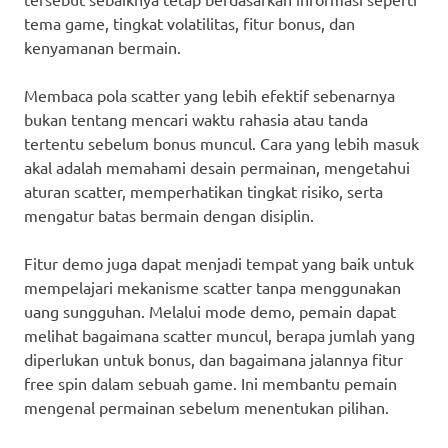
tema game, tingkat volatilitas, fitur bonus, dan
kenyamanan bermain.
Membaca pola scatter yang lebih efektif sebenarnya
bukan tentang mencari waktu rahasia atau tanda
tertentu sebelum bonus muncul. Cara yang lebih masuk
akal adalah memahami desain permainan, mengetahui
aturan scatter, memperhatikan tingkat risiko, serta
mengatur batas bermain dengan disiplin.
Fitur demo juga dapat menjadi tempat yang baik untuk
mempelajari mekanisme scatter tanpa menggunakan
uang sungguhan. Melalui mode demo, pemain dapat
melihat bagaimana scatter muncul, berapa jumlah yang
diperlukan untuk bonus, dan bagaimana jalannya fitur
free spin dalam sebuah game. Ini membantu pemain
mengenal permainan sebelum menentukan pilihan.