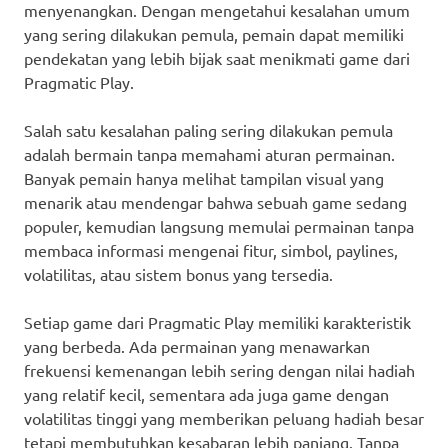
menyenangkan. Dengan mengetahui kesalahan umum
yang sering dilakukan pemula, pemain dapat memiliki
pendekatan yang lebih bijak saat menikmati game dari
Pragmatic Play.
Salah satu kesalahan paling sering dilakukan pemula
adalah bermain tanpa memahami aturan permainan.
Banyak pemain hanya melihat tampilan visual yang
menarik atau mendengar bahwa sebuah game sedang
populer, kemudian langsung memulai permainan tanpa
membaca informasi mengenai fitur, simbol, paylines,
volatilitas, atau sistem bonus yang tersedia.
Setiap game dari Pragmatic Play memiliki karakteristik
yang berbeda. Ada permainan yang menawarkan
frekuensi kemenangan lebih sering dengan nilai hadiah
yang relatif kecil, sementara ada juga game dengan
volatilitas tinggi yang memberikan peluang hadiah besar
tetapi membutuhkan kesabaran lebih panjang. Tanpa