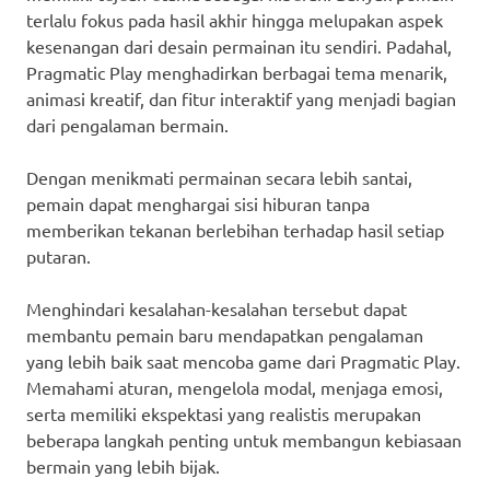
terlalu fokus pada hasil akhir hingga melupakan aspek
kesenangan dari desain permainan itu sendiri. Padahal,
Pragmatic Play menghadirkan berbagai tema menarik,
animasi kreatif, dan fitur interaktif yang menjadi bagian
dari pengalaman bermain.
Dengan menikmati permainan secara lebih santai,
pemain dapat menghargai sisi hiburan tanpa
memberikan tekanan berlebihan terhadap hasil setiap
putaran.
Menghindari kesalahan-kesalahan tersebut dapat
membantu pemain baru mendapatkan pengalaman
yang lebih baik saat mencoba game dari Pragmatic Play.
Memahami aturan, mengelola modal, menjaga emosi,
serta memiliki ekspektasi yang realistis merupakan
beberapa langkah penting untuk membangun kebiasaan
bermain yang lebih bijak.