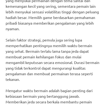
yang menyukai permainan dengan tema santai dan
kemenangan kecil yang sering, sementara pemain lain
lebih menyukai sensasi volatilitas tinggi dengan peluang
hadiah besar. Memilih game berdasarkan pemahaman
pribadi biasanya memberikan pengalaman yang lebih
nyaman.
Selain faktor strategi, pemula juga sering lupa
memperhatikan pentingnya memilih waktu bermain
yang sehat. Bermain terlalu lama tanpa jeda dapat
membuat pemain kehilangan fokus dan mulai
mengambil keputusan secara emosional. Durasi bermain
yang tidak terkontrol dapat mengurangi kualitas
pengalaman dan membuat permainan terasa seperti
tekanan.
Mengatur waktu bermain adalah bagian penting dari
kebiasaan bermain yang bertanggung jawab.
Memberikan jeda secara berkala membantu pemain