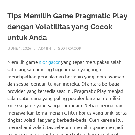
Tips Memilih Game Pragmatic Play
dengan Volatilitas yang Cocok
untuk Anda
JUNE 1, 2026
ADMIN
SLOT GACOR
Memilih game
slot gacor
yang tepat merupakan salah
satu langkah penting bagi pemain yang ingin
mendapatkan pengalaman bermain yang lebih nyaman
dan sesuai dengan tujuan mereka. Di antara berbagai
provider yang tersedia saat ini, Pragmatic Play menjadi
salah satu nama yang paling populer karena memiliki
koleksi game yang sangat beragam. Setiap permainan
menawarkan tema menarik, fitur bonus yang unik, serta
tingkat volatilitas yang berbeda-beda. Oleh karena itu,
memahami volatilitas sebelum memilih game menjadi
hal yang sangat penting agar strategi bermain dapat