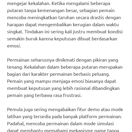
mengejar kekalahan. Ketika mengalami beberapa
putaran tanpa kemenangan besar, sebagian pemain
mencoba meningkatkan taruhan secara drastis dengan
harapan dapat mengembalikan kerugian dalam waktu
singkat. Tindakan ini sering kali justru membuat kondisi
semakin buruk karena keputusan dibuat berdasarkan
emosi.
Permainan seharusnya dinikmati dengan pikiran yang
tenang. Kekalahan dalam beberapa putaran merupakan
bagian dari karakter permainan berbasis peluang.
Pemain yang mampu menjaga emosi biasanya dapat
membuat keputusan yang lebih rasional dibandingkan
pemain yang terbawa rasa frustrasi.
Pemula juga sering mengabaikan fitur demo atau mode
latihan yang tersedia pada banyak platform permainan.
Padahal, mencoba permainan dalam mode simulasi
dapat membantu memahami mekanisme game tanpa