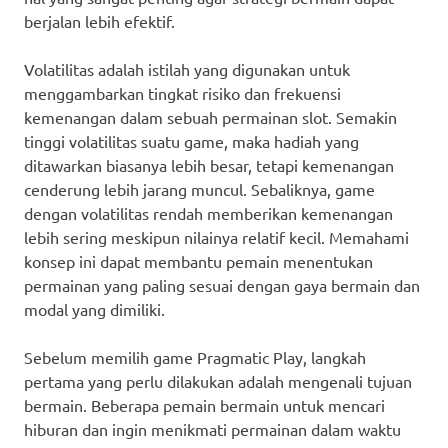
berjalan lebih efektif.
Volatilitas adalah istilah yang digunakan untuk
menggambarkan tingkat risiko dan frekuensi
kemenangan dalam sebuah permainan slot. Semakin
tinggi volatilitas suatu game, maka hadiah yang
ditawarkan biasanya lebih besar, tetapi kemenangan
cenderung lebih jarang muncul. Sebaliknya, game
dengan volatilitas rendah memberikan kemenangan
lebih sering meskipun nilainya relatif kecil. Memahami
konsep ini dapat membantu pemain menentukan
permainan yang paling sesuai dengan gaya bermain dan
modal yang dimiliki.
Sebelum memilih game Pragmatic Play, langkah
pertama yang perlu dilakukan adalah mengenali tujuan
bermain. Beberapa pemain bermain untuk mencari
hiburan dan ingin menikmati permainan dalam waktu