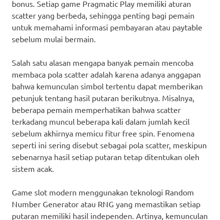
bonus. Setiap game Pragmatic Play memiliki aturan
scatter yang berbeda, sehingga penting bagi pemain
untuk memahami informasi pembayaran atau paytable
sebelum mulai bermain.
Salah satu alasan mengapa banyak pemain mencoba
membaca pola scatter adalah karena adanya anggapan
bahwa kemunculan simbol tertentu dapat memberikan
petunjuk tentang hasil putaran berikutnya. Misalnya,
beberapa pemain memperhatikan bahwa scatter
terkadang muncul beberapa kali dalam jumlah kecil
sebelum akhirnya memicu fitur free spin. Fenomena
seperti ini sering disebut sebagai pola scatter, meskipun
sebenarnya hasil setiap putaran tetap ditentukan oleh
sistem acak.
Game slot modern menggunakan teknologi Random
Number Generator atau RNG yang memastikan setiap
putaran memiliki hasil independen. Artinya, kemunculan