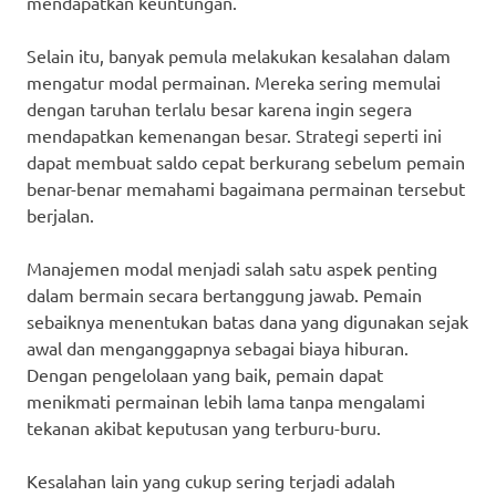
mendapatkan keuntungan.
Selain itu, banyak pemula melakukan kesalahan dalam
mengatur modal permainan. Mereka sering memulai
dengan taruhan terlalu besar karena ingin segera
mendapatkan kemenangan besar. Strategi seperti ini
dapat membuat saldo cepat berkurang sebelum pemain
benar-benar memahami bagaimana permainan tersebut
berjalan.
Manajemen modal menjadi salah satu aspek penting
dalam bermain secara bertanggung jawab. Pemain
sebaiknya menentukan batas dana yang digunakan sejak
awal dan menganggapnya sebagai biaya hiburan.
Dengan pengelolaan yang baik, pemain dapat
menikmati permainan lebih lama tanpa mengalami
tekanan akibat keputusan yang terburu-buru.
Kesalahan lain yang cukup sering terjadi adalah