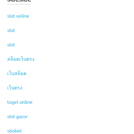
slot online
slot
slot
สล็อตเว็บตรง
เว็บสล็อต
เว็บตรง
togel online
slot gacor
sbobet