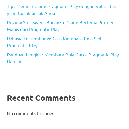
Tips Memilih Game Pragmatic Play dengan Volatilitas
yang Cocok untuk Anda
Review Slot Sweet Bonanza: Game Bertema Permen
Manis dari Pragmatic Play
Rahasia Tersembunyi: Cara Membaca Pola Slot
Pragmatic Play.
Panduan Lengkap Membaca Pola Gacor Pragmatic Play
Hari Ini
Recent Comments
No comments to show.