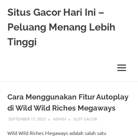
Skip
Situs Gacor Hari Ini –
to
content
Peluang Menang Lebih
Tinggi
MENU
Cara Menggunakan Fitur Autoplay
di Wild Wild Riches Megaways
SEPTEMBER 17, 2025
ADMIN
SLOT GACOR
Wild Wild Riches Megaways adalah salah satu