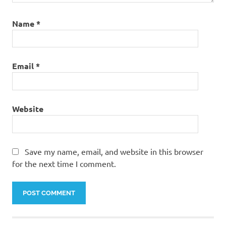
Name
*
Email
*
Website
Save my name, email, and website in this browser
for the next time I comment.