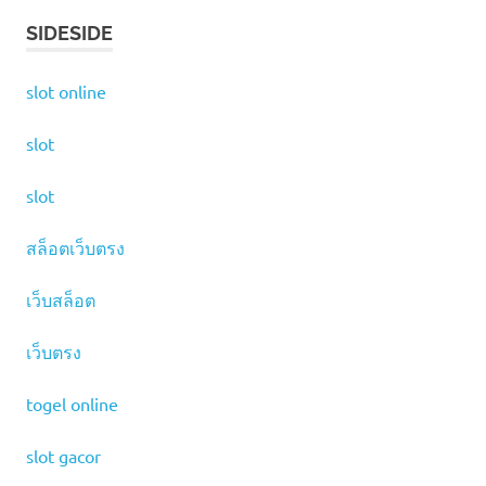
SIDESIDE
slot online
slot
slot
สล็อตเว็บตรง
เว็บสล็อต
เว็บตรง
togel online
slot gacor