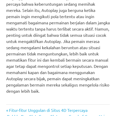
percaya bahwa keberuntungan sedang memihak
mereka. Selain itu, Autoplay juga berguna ketika
pemain ingin mengikuti pola tertentu atau ingin
mengamati bagaimana permainan berjalan dalam jangka
waktu tertentu tanpa harus terlibat secara aktif. Namun,
penting untuk diingat bahwa tidak semua situasi cocok
untuk mengaktifkan Autoplay. Jika pemain merasa
sedang mengalami kekalahan beruntun atau situasi
permainan tidak menguntungkan, lebih baik untuk
mematikan fitur ini dan kembali bermain secara manual
agar tetap dapat mengontrol setiap keputusan. Dengan
memahami kapan dan bagaimana menggunakan
Autoplay secara bijak, pemain dapat meningkatkan
pengalaman bermain mereka sekaligus mengelola risiko
dengan lebih baik.
casino
Previous
Post
Fitur-fitur Unggulan di Situs 4D Terpercaya
judi