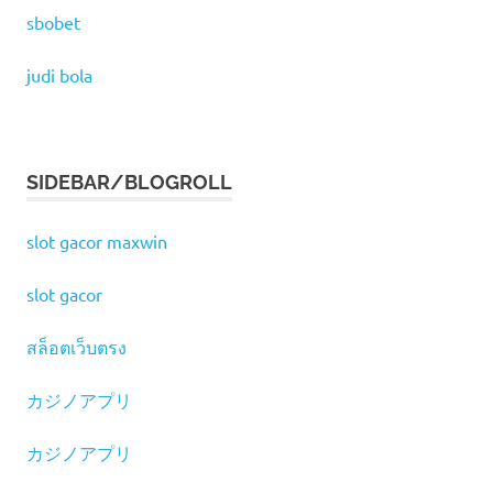
sbobet
judi bola
SIDEBAR/BLOGROLL
slot gacor maxwin
slot gacor
สล็อตเว็บตรง
カジノアプリ
カジノアプリ