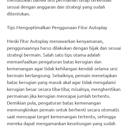
sesuai dengan anggaran dan strategi yang sudah
ditentukan.
Tips Mengoptimalkan Penggunaan Fitur Autoplay
Meski fitur Autoplay menawarkan kenyamanan,
penggunaannya harus dilakukan dengan bijak dan sesuai
strategi bermain. Salah satu tips utama adalah
memanfaatkan pengaturan batas kerugian dan
kemenangan agar tidak kehilangan kendali selama sesi
bermain berlangsung. Sebaiknya, pemain menetapkan
batas kerugian yang masuk akal agar tidak mengalami
kerugian besar secara tiba-tiba; misalnya, menghentikan
permainan jika kerugian mencapai jumlah tertentu.
Demikian pula, pengaturan batas kemenangan
memungkinkan pemain untuk berhenti secara otomatis
saat mencapai target kemenangan tertentu, sehingga
mereka dapat mengamankan keuntungan yang sudah