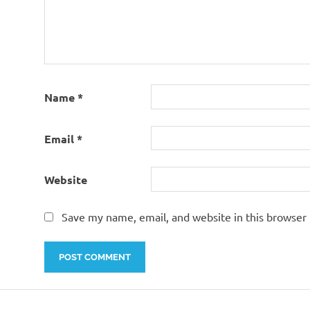
Name
*
Email
*
Website
Save my name, email, and website in this browser 