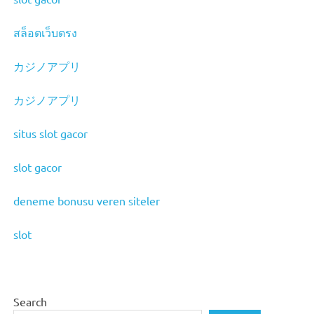
สล็อตเว็บตรง
カジノアプリ
カジノアプリ
situs slot gacor
slot gacor
deneme bonusu veren siteler
slot
Search