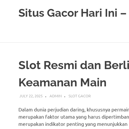
Skip
Situs Gacor Hari Ini
to
content
Slot Resmi dan Berl
Keamanan Main
JULY 22, 2025
ADMIN
SLOT GACOR
Dalam dunia perjudian daring, khususnya permai
merupakan faktor utama yang harus dipertimbang
merupakan indikator penting yang menunjukkan