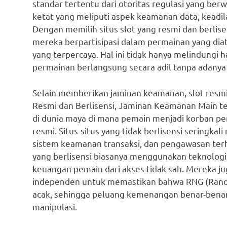
standar tertentu dari otoritas regulasi yang berw
ketat yang meliputi aspek keamanan data, keadil
Dengan memilih situs slot yang resmi dan berlis
mereka berpartisipasi dalam permainan yang diat
yang terpercaya. Hal ini tidak hanya melindungi
permainan berlangsung secara adil tanpa adanya
Selain memberikan jaminan keamanan, slot resmi
Resmi dan Berlisensi, Jaminan Keamanan Main te
di dunia maya di mana pemain menjadi korban pen
resmi. Situs-situs yang tidak berlisensi seringka
sistem keamanan transaksi, dan pengawasan terh
yang berlisensi biasanya menggunakan teknologi 
keuangan pemain dari akses tidak sah. Mereka ju
independen untuk memastikan bahwa RNG (Rando
acak, sehingga peluang kemenangan benar-bena
manipulasi.