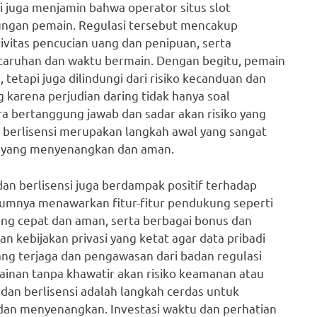
i juga menjamin bahwa operator situs slot
ungan pemain. Regulasi tersebut mencakup
ivitas pencucian uang dan penipuan, serta
n taruhan dan waktu bermain. Dengan begitu, pemain
tetapi juga dilindungi dari risiko kecanduan dan
ng karena perjudian daring tidak hanya soal
ra bertanggung jawab dan sadar akan risiko yang
an berlisensi merupakan langkah awal yang sangat
 yang menyenangkan dan aman.
dan berlisensi juga berdampak positif terhadap
 umumnya menawarkan fitur-fitur pendukung seperti
ng cepat dan aman, serta berbagai bonus dan
 kebijakan privasi yang ketat agar data pribadi
ang terjaga dan pengawasan dari badan regulasi
ainan tanpa khawatir akan risiko keamanan atau
 dan berlisensi adalah langkah cerdas untuk
dan menyenangkan. Investasi waktu dan perhatian