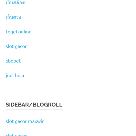
เว็บสล็อต
เว็บตรง
togel online
slot gacor
sbobet
judi bola
SIDEBAR/BLOGROLL
slot gacor maxwin
slot gacor