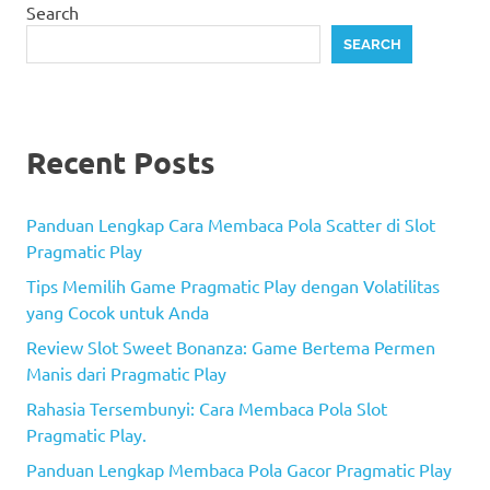
Search
SEARCH
Recent Posts
Panduan Lengkap Cara Membaca Pola Scatter di Slot
Pragmatic Play
Tips Memilih Game Pragmatic Play dengan Volatilitas
yang Cocok untuk Anda
Review Slot Sweet Bonanza: Game Bertema Permen
Manis dari Pragmatic Play
Rahasia Tersembunyi: Cara Membaca Pola Slot
Pragmatic Play.
Panduan Lengkap Membaca Pola Gacor Pragmatic Play