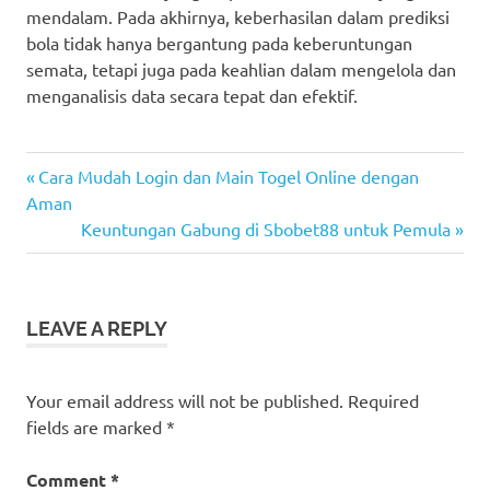
mendalam. Pada akhirnya, keberhasilan dalam prediksi
bola tidak hanya bergantung pada keberuntungan
semata, tetapi juga pada keahlian dalam mengelola dan
menganalisis data secara tepat dan efektif.
casino
Previous
Post
Cara Mudah Login dan Main Togel Online dengan
judi
Post:
Aman
navigation
bola
Next
Keuntungan Gabung di Sbobet88 untuk Pemula
Post:
sbobet
slot
slot
LEAVE A REPLY
gacor
slot
online
Your email address will not be published.
Required
fields are marked
*
Comment
*