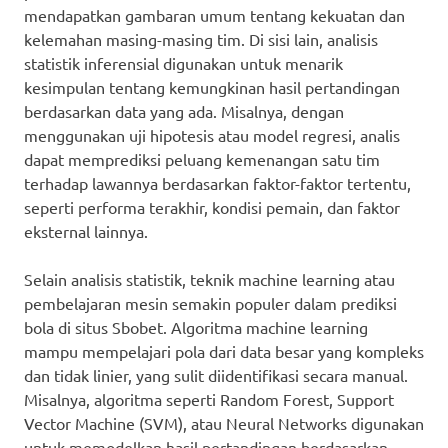
mendapatkan gambaran umum tentang kekuatan dan
kelemahan masing-masing tim. Di sisi lain, analisis
statistik inferensial digunakan untuk menarik
kesimpulan tentang kemungkinan hasil pertandingan
berdasarkan data yang ada. Misalnya, dengan
menggunakan uji hipotesis atau model regresi, analis
dapat memprediksi peluang kemenangan satu tim
terhadap lawannya berdasarkan faktor-faktor tertentu,
seperti performa terakhir, kondisi pemain, dan faktor
eksternal lainnya.
Selain analisis statistik, teknik machine learning atau
pembelajaran mesin semakin populer dalam prediksi
bola di situs Sbobet. Algoritma machine learning
mampu mempelajari pola dari data besar yang kompleks
dan tidak linier, yang sulit diidentifikasi secara manual.
Misalnya, algoritma seperti Random Forest, Support
Vector Machine (SVM), atau Neural Networks digunakan
untuk memodelkan hasil pertandingan berdasarkan