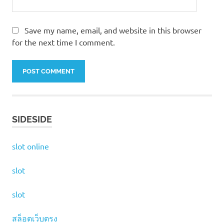
Save my name, email, and website in this browser
for the next time I comment.
SIDESIDE
slot online
slot
slot
สล็อตเว็บตรง