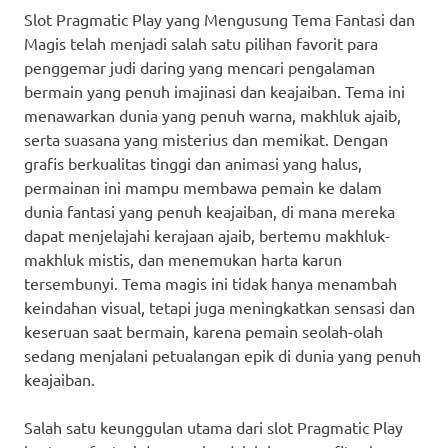
Slot Pragmatic Play yang Mengusung Tema Fantasi dan
Magis telah menjadi salah satu pilihan favorit para
penggemar judi daring yang mencari pengalaman
bermain yang penuh imajinasi dan keajaiban. Tema ini
menawarkan dunia yang penuh warna, makhluk ajaib,
serta suasana yang misterius dan memikat. Dengan
grafis berkualitas tinggi dan animasi yang halus,
permainan ini mampu membawa pemain ke dalam
dunia fantasi yang penuh keajaiban, di mana mereka
dapat menjelajahi kerajaan ajaib, bertemu makhluk-
makhluk mistis, dan menemukan harta karun
tersembunyi. Tema magis ini tidak hanya menambah
keindahan visual, tetapi juga meningkatkan sensasi dan
keseruan saat bermain, karena pemain seolah-olah
sedang menjalani petualangan epik di dunia yang penuh
keajaiban.
Salah satu keunggulan utama dari slot Pragmatic Play