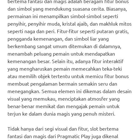
bertema fantasi dan magis adalah beragam fitur bonus
dan simbol yang mendukung suasana cerita. Biasanya,
permainan ini menampilkan simbol-simbol seperti
penyihir, penyihir muda, kristal ajaib, dan makhluk mitos
seperti naga dan peri. Fitur-fitur seperti putaran gratis,
pengganda kemenangan, dan simbol liar yang
berkembang sangat umum ditemukan di dalamnya,
menambah peluang pemain untuk mendapatkan
kemenangan besar. Selain itu, adanya fitur interaktif
yang mengharuskan pemain memecahkan teka-teki
atau memilih objek tertentu untuk memicu fitur bonus
membuat pengalaman bermain semakin seru dan
menegangkan. Semua elemen ini dikemas dalam desain
visual yang memukau, menciptakan atmosfer yang
benar-benar memikat dan mengajak pemain untuk
terjun ke dalam dunia magis yang penuh misteri.
Tidak hanya dari segi visual dan fitur, slot bertema
fantasi dan magis dari Pragmatic Play juga dikenal