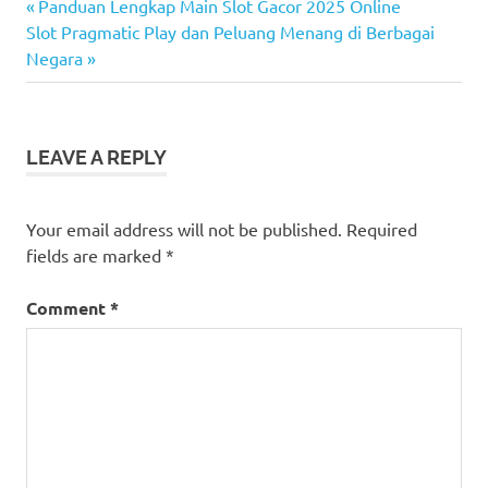
Previous
Post
Panduan Lengkap Main Slot Gacor 2025 Online
judi
Next
Post:
Slot Pragmatic Play dan Peluang Menang di Berbagai
navigation
bola
Post:
Negara
sbobet
slot
slot
LEAVE A REPLY
gacor
slot
online
Your email address will not be published.
Required
fields are marked
*
Comment
*