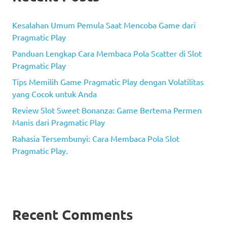
Kesalahan Umum Pemula Saat Mencoba Game dari
Pragmatic Play
Panduan Lengkap Cara Membaca Pola Scatter di Slot
Pragmatic Play
Tips Memilih Game Pragmatic Play dengan Volatilitas
yang Cocok untuk Anda
Review Slot Sweet Bonanza: Game Bertema Permen
Manis dari Pragmatic Play
Rahasia Tersembunyi: Cara Membaca Pola Slot
Pragmatic Play.
Recent Comments