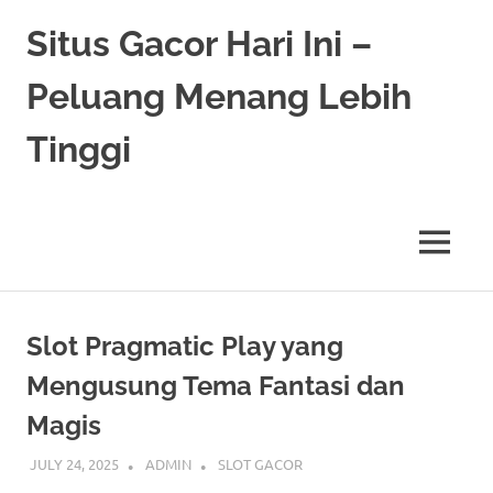
Skip
Situs Gacor Hari Ini –
to
content
Peluang Menang Lebih
Tinggi
MENU
Slot Pragmatic Play yang
Mengusung Tema Fantasi dan
Magis
JULY 24, 2025
ADMIN
SLOT GACOR