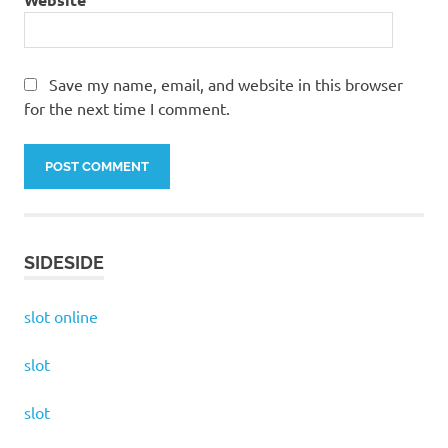
Save my name, email, and website in this browser
for the next time I comment.
SIDESIDE
slot online
slot
slot