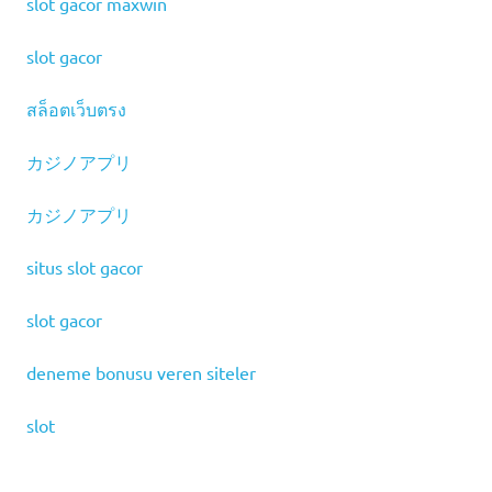
slot gacor maxwin
slot gacor
สล็อตเว็บตรง
カジノアプリ
カジノアプリ
situs slot gacor
slot gacor
deneme bonusu veren siteler
slot