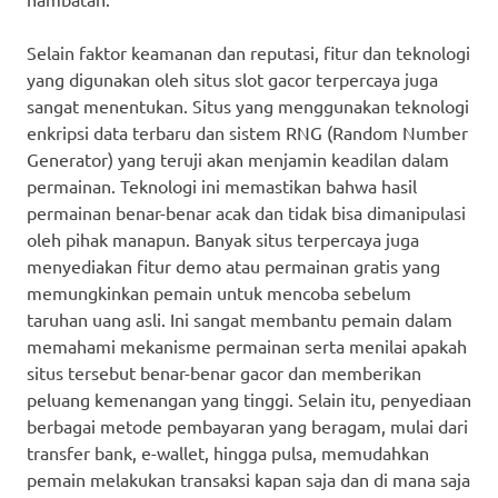
Selain faktor keamanan dan reputasi, fitur dan teknologi
yang digunakan oleh situs slot gacor terpercaya juga
sangat menentukan. Situs yang menggunakan teknologi
enkripsi data terbaru dan sistem RNG (Random Number
Generator) yang teruji akan menjamin keadilan dalam
permainan. Teknologi ini memastikan bahwa hasil
permainan benar-benar acak dan tidak bisa dimanipulasi
oleh pihak manapun. Banyak situs terpercaya juga
menyediakan fitur demo atau permainan gratis yang
memungkinkan pemain untuk mencoba sebelum
taruhan uang asli. Ini sangat membantu pemain dalam
memahami mekanisme permainan serta menilai apakah
situs tersebut benar-benar gacor dan memberikan
peluang kemenangan yang tinggi. Selain itu, penyediaan
berbagai metode pembayaran yang beragam, mulai dari
transfer bank, e-wallet, hingga pulsa, memudahkan
pemain melakukan transaksi kapan saja dan di mana saja