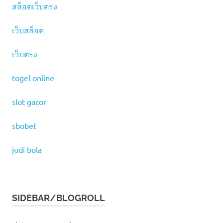
สล็อตเว็บตรง
เว็บสล็อต
เว็บตรง
togel online
slot gacor
sbobet
judi bola
SIDEBAR/BLOGROLL