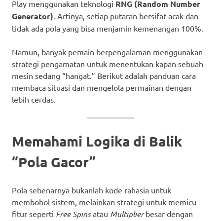
Play menggunakan teknologi
RNG (Random Number
Generator)
. Artinya, setiap putaran bersifat acak dan
tidak ada pola yang bisa menjamin kemenangan 100%.
Namun, banyak pemain berpengalaman menggunakan
strategi pengamatan untuk menentukan kapan sebuah
mesin sedang “hangat.” Berikut adalah panduan cara
membaca situasi dan mengelola permainan dengan
lebih cerdas.
Memahami Logika di Balik
“Pola Gacor”
Pola sebenarnya bukanlah kode rahasia untuk
membobol sistem, melainkan strategi untuk memicu
fitur seperti
Free Spins
atau
Multiplier
besar dengan