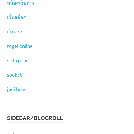
สล็อตเว็บตรง
เว็บสล็อต
เว็บตรง
togel online
slot gacor
sbobet
judi bola
SIDEBAR/BLOGROLL
slot gacor maxwin