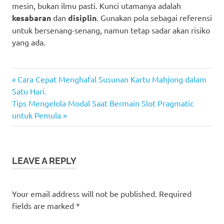
mesin, bukan ilmu pasti. Kunci utamanya adalah
kesabaran
dan
disiplin
. Gunakan pola sebagai referensi
untuk bersenang-senang, namun tetap sadar akan risiko
yang ada.
casino
Previous
Post
Cara Cepat Menghafal Susunan Kartu Mahjong dalam
judi
Post:
Satu Hari.
navigation
bola
Next
Tips Mengelola Modal Saat Bermain Slot Pragmatic
Post:
untuk Pemula
sbobet
slot
slot
gacor
LEAVE A REPLY
slot
online
Your email address will not be published.
Required
fields are marked
*