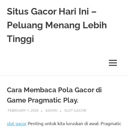
Skip
Situs Gacor Hari Ini –
to
content
Peluang Menang Lebih
Tinggi
MENU
Cara Membaca Pola Gacor di
Game Pragmatic Play.
FEBRUARY 1, 2026
ADMIN
SLOT GACOR
slot gacor
Penting untuk kita luruskan di awal: Pragmatic