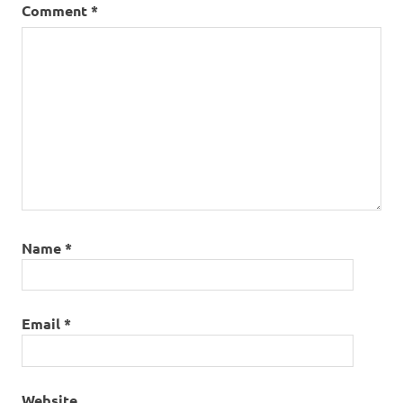
Comment
*
Name
*
Email
*
Website