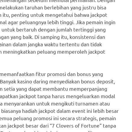
 melakukan taruhan berlebihan yang justru bisa
 itu, penting untuk mengetahui bahwa jackpot
 agar peluangnya lebih tinggi. Jika pemain ingin
 untuk bertaruh dengan jumlah tertinggi yang
gan yang baik. Di samping itu, konsistensi dan
nan dalam jangka waktu tertentu dan tidak
n meningkatkan peluang memperoleh jackpot
h memanfaatkan fitur promosi dan bonus yang
 Banyak kasino daring menyediakan bonus deposit,
ain setia yang dapat membantu memperpanjang
apatkan jackpot tanpa harus mengeluarkan modal
ga menyarankan untuk mengikuti turnamen atau
 biasanya hadiah jackpot dalam event ini lebih besar
emua peluang promosi ini secara strategis, pemain
 jackpot besar dari “7 Clovers of Fortune” tanpa