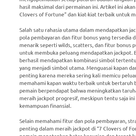
hasil maksimal dari permainan ini. Artikel ini a
Clovers of Fortune” dan kiat-kiat terbaik untuk
Salah satu rahasia utama dalam mendapatkan jac
pola pembayaran dan fitur bonus yang tersedia d
menarik seperti wilds, scatters, dan fitur bonus 
untuk membuka peluang mendapatkan jackpot. Bias
berhasil mendapatkan kombinasi simbol tertentu
yang menjadi simbol utama. Menguasai kapan dan
penting karena mereka sering kali memicu pelua
memahami kapan waktu terbaik untuk bertaruh 
pemain berpendapat bahwa meningkatkan taruha
meraih jackpot progresif, meskipun tentu saja in
kemampuan finansial.
Selain memahami fitur dan pola pembayaran, st
penting dalam meraih jackpot di “7 Clovers of 
pemain menetapkan batas kerugian dan target