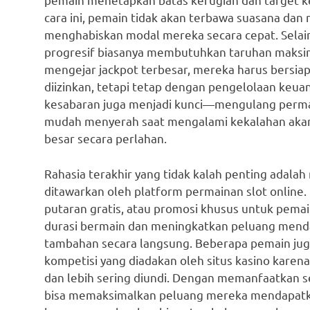
cara ini, pemain tidak akan terbawa suasana dan
menghabiskan modal mereka secara cepat. Selain
progresif biasanya membutuhkan taruhan maksimal
mengejar jackpot terbesar, mereka harus bersiap
diizinkan, tetapi tetap dengan pengelolaan keuan
kesabaran juga menjadi kunci—mengulang permai
mudah menyerah saat mengalami kekalahan aka
besar secara perlahan.
Rahasia terakhir yang tidak kalah penting adala
ditawarkan oleh platform permainan slot online.
putaran gratis, atau promosi khusus untuk pem
durasi bermain dan meningkatkan peluang mend
tambahan secara langsung. Beberapa pemain ju
kompetisi yang diadakan oleh situs kasino karena
dan lebih sering diundi. Dengan memanfaatkan s
bisa memaksimalkan peluang mereka mendapatkan