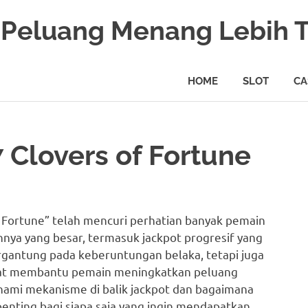
 – Peluang Menang Lebih 
HOME
SLOT
CA
7 Clovers of Fortune
f Fortune” telah mencuri perhatian banyak pemain
hnya yang besar, termasuk jackpot progresif yang
rgantung pada keberuntungan belaka, tetapi juga
apat membantu pemain meningkatkan peluang
mi mekanisme di balik jackpot dan bagaimana
enting bagi siapa saja yang ingin mendapatkan