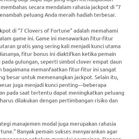
kan membahas secara mendalam rahasia jackpot di “7
 menambah peluang Anda meraih hadiah terbesar.
kpot di “7 Clovers of Fortune” adalah memahami
alam game ini. Game ini menawarkan fitur-fitur
putaran gratis yang sering kali menjadi kunci utama
anya, fitur bonus ini diaktifkan ketika pemain
 pada gulungan, seperti simbol clover empat daun
 bagaimana memanfaatkan fitur-fitur ini sangat
ng besar untuk memenangkan jackpot. Selain itu,
besar juga menjadi kunci penting—beberapa
n pada saat tertentu dapat meningkatkan peluang
i harus dilakukan dengan pertimbangan risiko dan
rategi manajemen modal juga merupakan rahasia
Fortune.” Banyak pemain sukses menyarankan agar
 kemenangan sebelum memulai permainan. Dengan