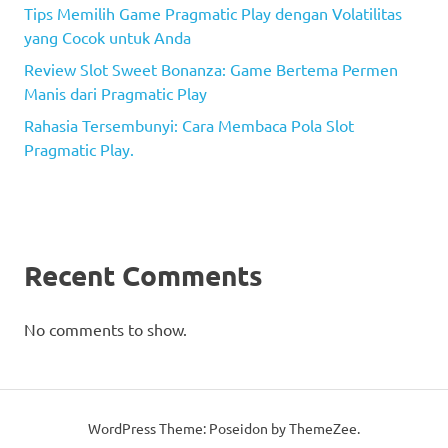
Tips Memilih Game Pragmatic Play dengan Volatilitas
yang Cocok untuk Anda
Review Slot Sweet Bonanza: Game Bertema Permen
Manis dari Pragmatic Play
Rahasia Tersembunyi: Cara Membaca Pola Slot
Pragmatic Play.
Recent Comments
No comments to show.
WordPress Theme: Poseidon by ThemeZee.