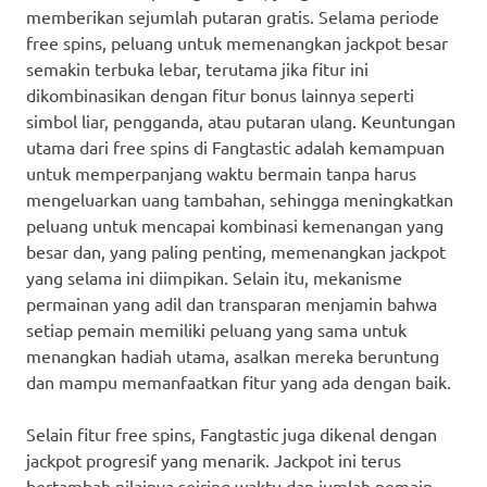
memberikan sejumlah putaran gratis. Selama periode
free spins, peluang untuk memenangkan jackpot besar
semakin terbuka lebar, terutama jika fitur ini
dikombinasikan dengan fitur bonus lainnya seperti
simbol liar, pengganda, atau putaran ulang. Keuntungan
utama dari free spins di Fangtastic adalah kemampuan
untuk memperpanjang waktu bermain tanpa harus
mengeluarkan uang tambahan, sehingga meningkatkan
peluang untuk mencapai kombinasi kemenangan yang
besar dan, yang paling penting, memenangkan jackpot
yang selama ini diimpikan. Selain itu, mekanisme
permainan yang adil dan transparan menjamin bahwa
setiap pemain memiliki peluang yang sama untuk
menangkan hadiah utama, asalkan mereka beruntung
dan mampu memanfaatkan fitur yang ada dengan baik.
Selain fitur free spins, Fangtastic juga dikenal dengan
jackpot progresif yang menarik. Jackpot ini terus
bertambah nilainya seiring waktu dan jumlah pemain