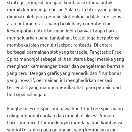
strategi seringkali menjadi kombinasi utama untuk
meraih kemenangan besar. Salah satu fitur yang paling
diminati oleh para pemain slot online adalah free spins
atau putaran gratis, yang tidak hanya memberikan
kesempatan untuk bermain lebih banyak tanpa harus
mengeluarkan uang tambahan, tetapi juga berpotensi
membuka jalan menuju jackpot fantastis. Di antara
berbagai permainan slot yang tersedia, Fangtastic Free
Spins menonjol sebagai pilihan utama bagi mereka yang
mengincar kemenangan besar dan pengalaman bermain
yang seru. Dengan grafis yang menarik dan fitur bonus
yang inovatif, permainan ini menghadirkan sensasi
tersendiri yang mampu memikat hati para pemain dari
berbagai kalangan.
Fangtastic Free Spins menawarkan fitur free spins yang
cukup menguntungkan dan mudah diakses. Pemain
harus memicu fitur ini dengan mendapatkan kombinasi
simbol tertentu pada gulungan, yang kemudian akan