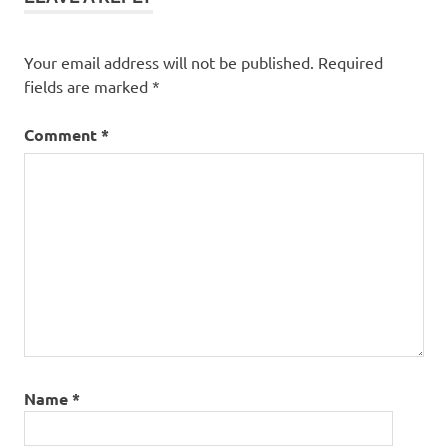
slot
gacor
Your email address will not be published.
Required
slot
online
fields are marked
*
Comment
*
Name
*