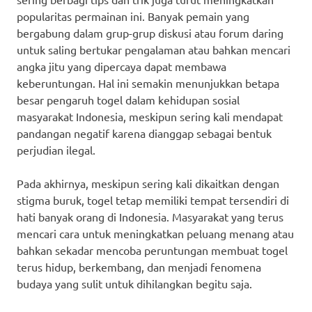
popularitas permainan ini. Banyak pemain yang
bergabung dalam grup-grup diskusi atau forum daring
untuk saling bertukar pengalaman atau bahkan mencari
angka jitu yang dipercaya dapat membawa
keberuntungan. Hal ini semakin menunjukkan betapa
besar pengaruh togel dalam kehidupan sosial
masyarakat Indonesia, meskipun sering kali mendapat
pandangan negatif karena dianggap sebagai bentuk
perjudian ilegal.
Pada akhirnya, meskipun sering kali dikaitkan dengan
stigma buruk, togel tetap memiliki tempat tersendiri di
hati banyak orang di Indonesia. Masyarakat yang terus
mencari cara untuk meningkatkan peluang menang atau
bahkan sekadar mencoba peruntungan membuat togel
terus hidup, berkembang, dan menjadi fenomena
budaya yang sulit untuk dihilangkan begitu saja.