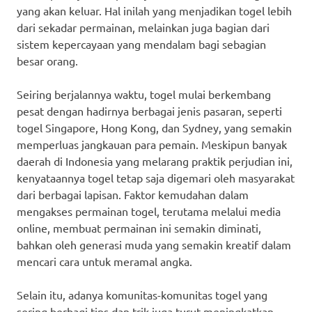
yang akan keluar. Hal inilah yang menjadikan togel lebih
dari sekadar permainan, melainkan juga bagian dari
sistem kepercayaan yang mendalam bagi sebagian
besar orang.
Seiring berjalannya waktu, togel mulai berkembang
pesat dengan hadirnya berbagai jenis pasaran, seperti
togel Singapore, Hong Kong, dan Sydney, yang semakin
memperluas jangkauan para pemain. Meskipun banyak
daerah di Indonesia yang melarang praktik perjudian ini,
kenyataannya togel tetap saja digemari oleh masyarakat
dari berbagai lapisan. Faktor kemudahan dalam
mengakses permainan togel, terutama melalui media
online, membuat permainan ini semakin diminati,
bahkan oleh generasi muda yang semakin kreatif dalam
mencari cara untuk meramal angka.
Selain itu, adanya komunitas-komunitas togel yang
sering berbagi tips dan trik juga turut meningkatkan