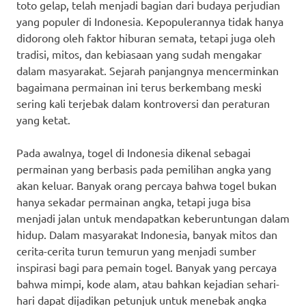
toto gelap, telah menjadi bagian dari budaya perjudian
yang populer di Indonesia. Kepopulerannya tidak hanya
didorong oleh faktor hiburan semata, tetapi juga oleh
tradisi, mitos, dan kebiasaan yang sudah mengakar
dalam masyarakat. Sejarah panjangnya mencerminkan
bagaimana permainan ini terus berkembang meski
sering kali terjebak dalam kontroversi dan peraturan
yang ketat.
Pada awalnya, togel di Indonesia dikenal sebagai
permainan yang berbasis pada pemilihan angka yang
akan keluar. Banyak orang percaya bahwa togel bukan
hanya sekadar permainan angka, tetapi juga bisa
menjadi jalan untuk mendapatkan keberuntungan dalam
hidup. Dalam masyarakat Indonesia, banyak mitos dan
cerita-cerita turun temurun yang menjadi sumber
inspirasi bagi para pemain togel. Banyak yang percaya
bahwa mimpi, kode alam, atau bahkan kejadian sehari-
hari dapat dijadikan petunjuk untuk menebak angka