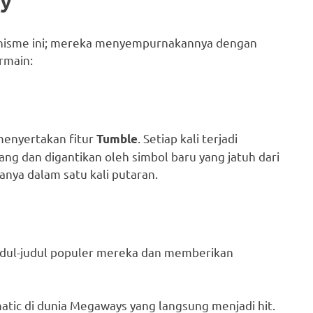
ay
kanisme ini; mereka menyempurnakannya dengan
rmain:
enyertakan fitur
. Setiap kali terjadi
Tumble
ng dan digantikan oleh simbol baru yang jatuh dari
nya dalam satu kali putaran.
udul-judul populer mereka dan memberikan
tic di dunia Megaways yang langsung menjadi hit.