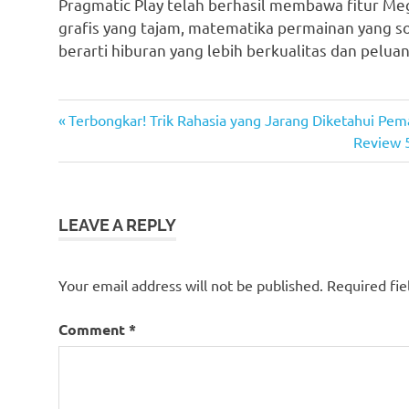
Pragmatic Play telah berhasil membawa fitur M
grafis yang tajam, matematika permainan yang soli
berarti hiburan yang lebih berkualitas dan pelua
casino
Previous
Post
Terbongkar! Trik Rahasia yang Jarang Diketahui Pem
judi
Post:
Next
Review 5
navigation
bola
Post:
sbobet
slot
LEAVE A REPLY
slot
gacor
Your email address will not be published.
Required fi
slot
online
Comment
*