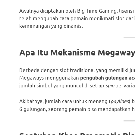
Awalnya diciptakan oleh Big Time Gaming, lisens
telah mengubah cara pemain menikmati slot darin
kemenangan yang dinamis.
Apa Itu Mekanisme Megaway
Berbeda dengan slot tradisional yang memiliki ju
Megaways menggunakan
pengubah gulungan aca
jumlah simbol yang muncul di setiap
spin
bervaria
Akibatnya, jumlah cara untuk menang (
paylines
) 
6 gulungan, seorang pemain bisa mendapatkan 