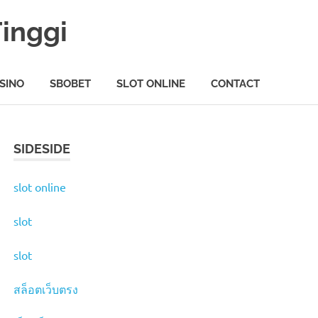
Tinggi
SINO
SBOBET
SLOT ONLINE
CONTACT
SIDESIDE
slot online
slot
slot
สล็อตเว็บตรง