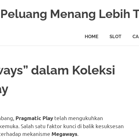
 – Peluang Menang Lebih 
HOME
SLOT
CA
ways” dalam Koleksi
ay
mbang,
telah mengukuhkan
Pragmatic Play
kemuka. Salah satu faktor kunci di balik kesuksesan
n terhadap mekanisme
.
Megaways