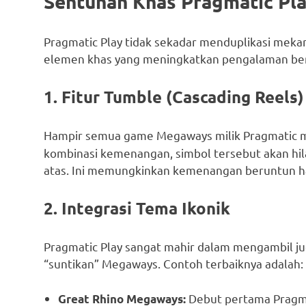
Sentuhan Khas Pragmatic Pl
Pragmatic Play tidak sekadar menduplikasi me
elemen khas yang meningkatkan pengalaman be
1. Fitur Tumble (Cascading Reels)
Hampir semua game Megaways milik Pragmatic m
kombinasi kemenangan, simbol tersebut akan hila
atas. Ini memungkinkan kemenangan beruntun ha
2. Integrasi Tema Ikonik
Pragmatic Play sangat mahir dalam mengambil j
“suntikan” Megaways. Contoh terbaiknya adalah:
Debut pertama Pragma
Great Rhino Megaways: