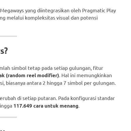
i Megaways yang diintegrasikan oleh Pragmatic Play
g melalui kompleksitas visual dan potensi
s?
mlah simbol tetap pada setiap gulungan, fitur
. Hal ini memungkinkan
k (random reel modifier)
si, biasanya antara 2 hingga 7 simbol per gulungan.
berubah di setiap putaran. Pada konfigurasi standar
hingga
.
117.649 cara untuk menang