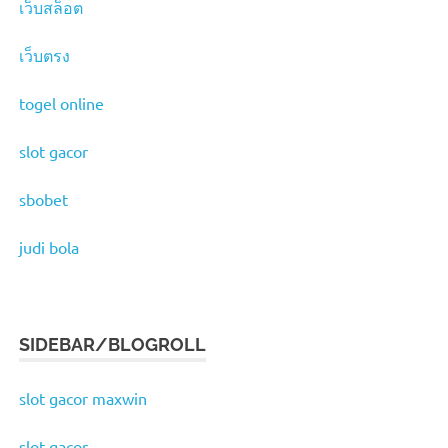
เว็บสล็อต
เว็บตรง
togel online
slot gacor
sbobet
judi bola
SIDEBAR/BLOGROLL
slot gacor maxwin
slot gacor