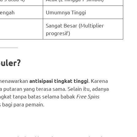
nengah
Umumnya Tinggi
Sangat Besar (Multiplier
progresif)
uler?
y menawarkan
. Karena
antisipasi tingkat tinggi
 putaran yang terasa sama. Selain itu, adanya
gkat tanpa batas selama babak
Free Spins
bagi para pemain.