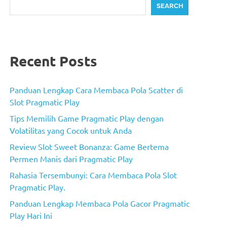
SEARCH
Recent Posts
Panduan Lengkap Cara Membaca Pola Scatter di
Slot Pragmatic Play
Tips Memilih Game Pragmatic Play dengan
Volatilitas yang Cocok untuk Anda
Review Slot Sweet Bonanza: Game Bertema
Permen Manis dari Pragmatic Play
Rahasia Tersembunyi: Cara Membaca Pola Slot
Pragmatic Play.
Panduan Lengkap Membaca Pola Gacor Pragmatic
Play Hari Ini