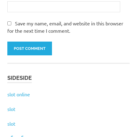
Save my name, email, and website in this browser
for the next time I comment.
SIDESIDE
slot online
slot
slot