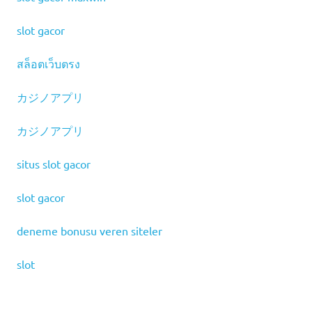
slot gacor
สล็อตเว็บตรง
カジノアプリ
カジノアプリ
situs slot gacor
slot gacor
deneme bonusu veren siteler
slot