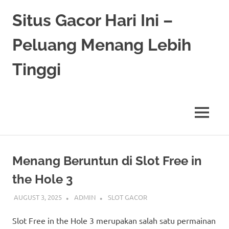
Skip
Situs Gacor Hari Ini –
to
content
Peluang Menang Lebih
Tinggi
MENU
Menang Beruntun di Slot Free in
the Hole 3
AUGUST 3, 2025
ADMIN
SLOT GACOR
Slot Free in the Hole 3 merupakan salah satu permainan