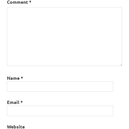
Comment
*
Name
*
Email
*
Website