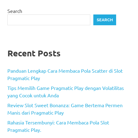
Search
SEARCH
Recent Posts
Panduan Lengkap Cara Membaca Pola Scatter di Slot
Pragmatic Play
Tips Memilih Game Pragmatic Play dengan Volatilitas
yang Cocok untuk Anda
Review Slot Sweet Bonanza: Game Bertema Permen
Manis dari Pragmatic Play
Rahasia Tersembunyi: Cara Membaca Pola Slot
Pragmatic Play.