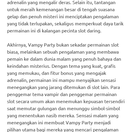
adrenalin yang mengalir deras. Selain itu, tantangan
untuk meraih kemenangan besar di tengah suasana
gelap dan penuh misteri ini menciptakan pengalaman
yang tidak terlupakan, sekaligus memperkuat daya tarik
permainan ini di kalangan pecinta slot daring.
Akhirnya, Vampy Party bukan sekadar permainan slot
biasa, melainkan sebuah pengalaman yang membawa
pemain ke dalam dunia malam yang penuh bahaya dan
keindahan misterius. Dengan tema yang kuat, grafis
yang memukau, dan fitur bonus yang mengajak
adrenalin, permainan ini mampu menyajikan sensasi
menegangkan yang jarang ditemukan di slot lain. Para
penggemar tema vampir dan penggemar permainan
slot secara umum akan menemukan kepuasan tersendiri
saat memutar gulungan dan menunggu simbol-simbol
yang menentukan nasib mereka. Sensasi malam yang
menegangkan ini membuat Vampy Party menjadi
pilihan utama bagi mereka yang mencari pengalaman