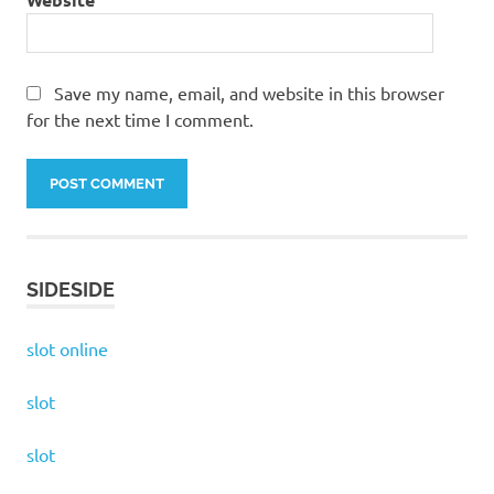
Save my name, email, and website in this browser
for the next time I comment.
SIDESIDE
slot online
slot
slot