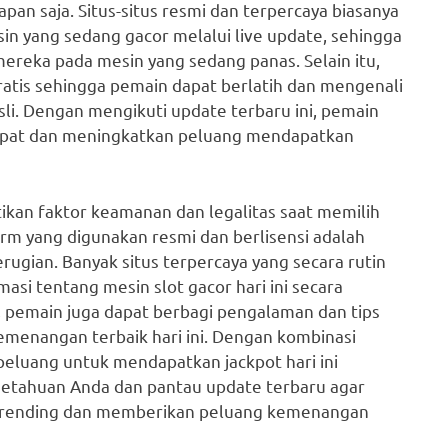
an saja. Situs-situs resmi dan terpercaya biasanya
n yang sedang gacor melalui live update, sehingga
reka pada mesin yang sedang panas. Selain itu,
atis sehingga pemain dapat berlatih dan mengenali
i. Dengan mengikuti update terbaru ini, pemain
tepat dan meningkatkan peluang mendapatkan
ikan faktor keamanan dan legalitas saat memilih
form yang digunakan resmi dan berlisensi adalah
ugian. Banyak situs terpercaya yang secara rutin
i tentang mesin slot gacor hari ini secara
, pemain juga dapat berbagi pengalaman dan tips
enangan terbaik hari ini. Dengan kombinasi
 peluang untuk mendapatkan jackpot hari ini
ngetahuan Anda dan pantau update terbaru agar
g trending dan memberikan peluang kemenangan