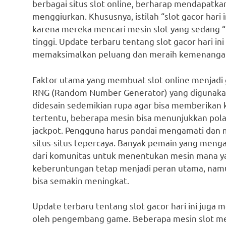
berbagai situs slot online, berharap mendapatk
menggiurkan. Khususnya, istilah “slot gacor hari i
karena mereka mencari mesin slot yang sedang
tinggi. Update terbaru tentang slot gacor hari in
memaksimalkan peluang dan meraih kemenangan 
Faktor utama yang membuat slot online menjadi ga
RNG (Random Number Generator) yang digunaka
didesain sedemikian rupa agar bisa memberikan 
tertentu, beberapa mesin bisa menunjukkan pol
jackpot. Pengguna harus pandai mengamati dan m
situs-situs tepercaya. Banyak pemain yang mengan
dari komunitas untuk menentukan mesin mana yang 
keberuntungan tetap menjadi peran utama, namu
bisa semakin meningkat.
Update terbaru tentang slot gacor hari ini juga 
oleh pengembang game. Beberapa mesin slot mena