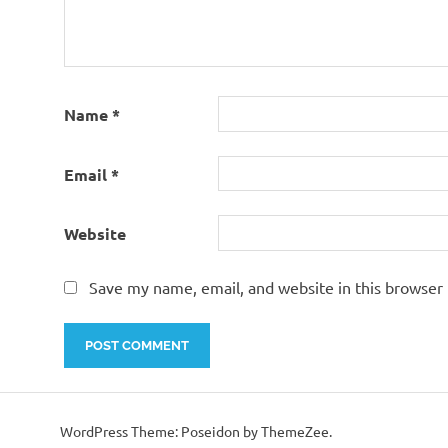
Name
*
Email
*
Website
Save my name, email, and website in this browser 
WordPress Theme: Poseidon by ThemeZee.