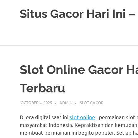
Skip
Situs Gacor Hari Ini
to
content
Slot Online Gacor Ha
Terbaru
OCTOBER 4, 2025
ADMIN
SLOT GACOR
Di era digital saat ini
slot online
, permainan slot 
masyarakat Indonesia. Kepraktisan dan kemudaha
membuat permainan ini begitu populer. Setiap h