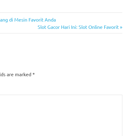
ang di Mesin Favorit Anda
Next
Slot Gacor Hari Ini: Slot Online Favorit
Post:
elds are marked
*